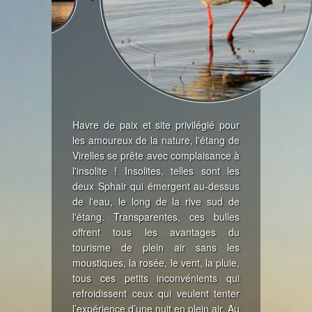
Havre de paix et site privilégié pour
les amoureux de la nature, l'étang de
Virelles se prête avec complaisance à
l'insolite ! Insolites, telles sont les
deux Sphair qui émergent au-dessus
de l'eau, le long de la rive sud de
l'étang. Transparentes, ces bulles
offrent tous les avantages du
tourisme de plein air sans les
moustiques, la rosée, le vent, la pluie,
tous ces petits inconvénients qui
refroidissent ceux qui veulent tenter
l’expérience d’une nuit en plein air. Au