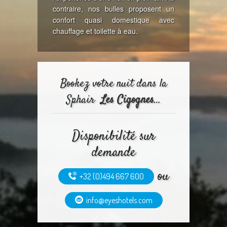
contraire, nos bulles proposent un
confort quasi domestique avec
chauffage et toilette à eau.
Bookez votre nuit dans la
Sphair
Les Cigognes
…
Disponibilité sur
demande
ou
+32 (0)494 667 600
info@eyeshotels.com