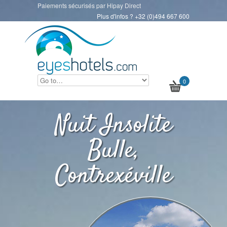
Paiements sécurisés par Hipay Direct
Plus d'infos ? +32 (0)494 667 600
0
Nuit Insolite
Bulle,
Contrexéville