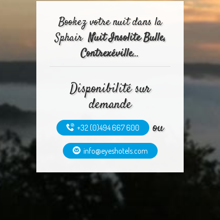
Bookez votre nuit dans la
Sphair
Nuit Insolite Bulle,
Contrexéville
…
Disponibilité sur
demande
ou
+32 (0)494 667 600
info@eyeshotels.com