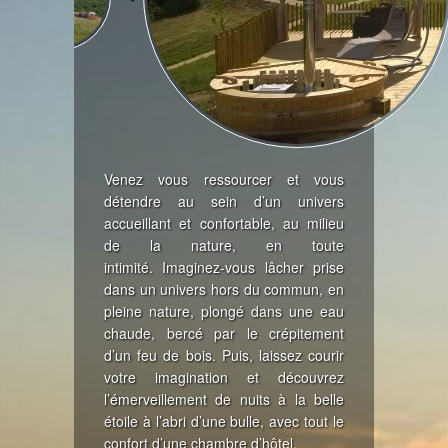
Venez vous ressourcer et vous
détendre au sein d’un univers
accueillant et confortable, au milieu
de la nature, en toute
intimité.
Imaginez-vous lâcher prise
dans un univers hors du commun, en
pleine nature, plongé dans une eau
chaude, bercé par le crépitement
d’un feu de bois.
Puis, laissez courir
votre imagination et découvrez
l’émerveillement de nuits à la belle
étoile à l’abri d’une bulle, avec tout le
confort d’une chambre d’hôtel.