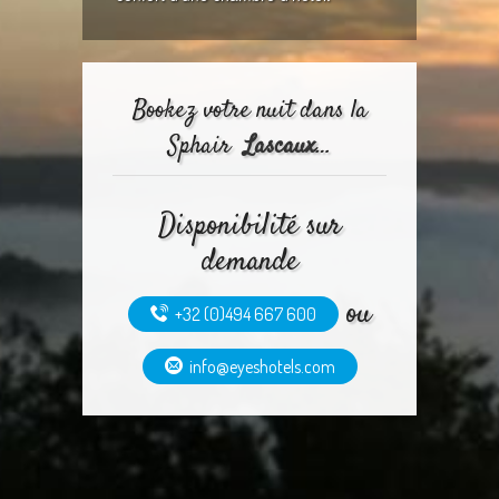
Bookez votre nuit dans la
Sphair
Lascaux
…
Disponibilité sur
demande
ou
+32 (0)494 667 600
info@eyeshotels.com