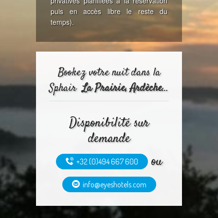
privatives planifiées à la réservation
puis en accès libre le reste du
temps).
Bookez votre nuit dans la
Sphair
La Prairie, Ardèche
…
Disponibilité sur
demande
ou
+32 (0)494 667 600
info@eyeshotels.com