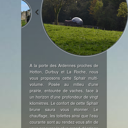
A la porte des Ardennes proches de
Hotton, Durbuy et La Roche, nous
vous proposons cette Sphair multi-
volume. Posée au milieu d'une
prairie, entourée de vaches, face à
un horizon d'une profondeur de vingt
kilomètres. Le confort de cette Sphair
brune saura vous étonner. Le
chauffage, les toilettes ainsi que l'eau
courante sont au rendez-vous afin de