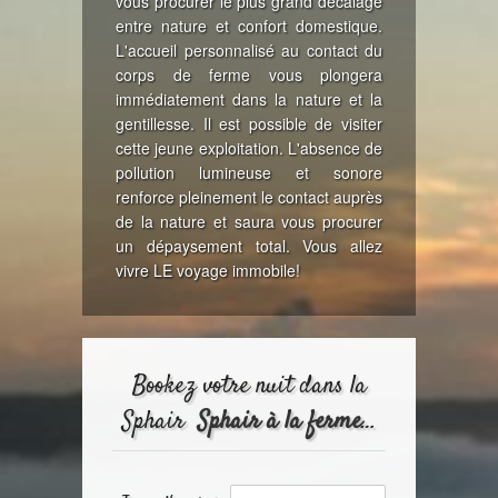
vous procurer le plus grand décalage
entre nature et confort domestique.
L'accueil personnalisé au contact du
corps de ferme vous plongera
immédiatement dans la nature et la
gentillesse. Il est possible de visiter
cette jeune exploitation. L'absence de
pollution lumineuse et sonore
renforce pleinement le contact auprès
de la nature et saura vous procurer
un dépaysement total. Vous allez
vivre LE voyage immobile!
Bookez votre nuit dans la
Sphair
Sphair à la ferme
…