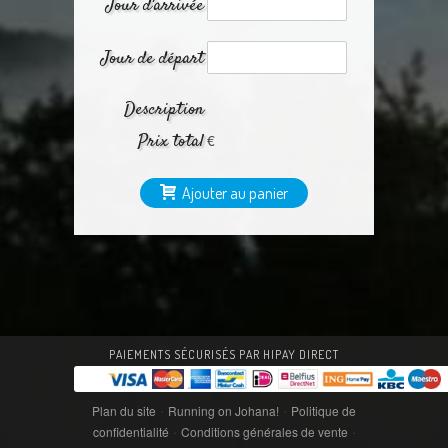
Jour d'arrivée
Jour de départ
Description
Prix total
€
Ajouter au panier
PAIEMENTS SÉCURISÉS PAR HIPAY DIRECT
·
·
Plan du site
Running on Johana!
Politique de
·
·
confidentialité
Conditions générales de vente