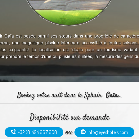
r Gaïa est posée parmi ses sœurs dans une propriété de caractère.
rne, une magnifique piscine intérieure accessible à toutes saisons
lus exigeants! La localisation est idéale pour un tourisme variant 
pour prendre le temps d'une ou plusieurs nuitées, la mesure des gens d
Bookez votre nuit dans la Sphair
Gaïa
…
Disponibilité sur demande
ou
+32 (0)494 667 600
info@eyeshotels.com