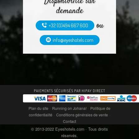
Disponibilité sur
demande
ou
+32 (0)494 667 600
info@eyeshotels.com
PAIEMENTS SÉCURISÉS PAR HIPAY DIRECT
·
·
Plan du site
Running on Johana!
Politique de
·
·
confidentialité
Conditions générales de vente
Contact
© 2013-2022 Eyeshotels.com · Tous droits
réservés.