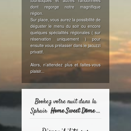
touristiques et autres randonnées
dont regorge notre magnifique
région.
Sur place, vous aurez la possibilité de
déguster le menu du soir ou encore
quelques spécialités régionales ( sur
réservation uniquement ) pour
ensuite vous prélasser dans le jacuzzi
privatif.
Alors, n’attendez plus et faites-vous
plaisir...
Bookez votre nuit dans la
Sphair
Home Sweet Dôme
…