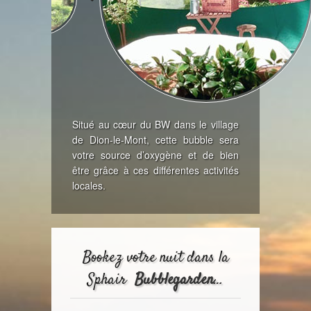
Situé au cœur du BW dans le village
de Dion-le-Mont, cette bubble sera
votre source d’oxygène et de bien
être grâce à ces différentes activités
locales.
Bookez votre nuit dans la
Sphair
Bubblegarden
…