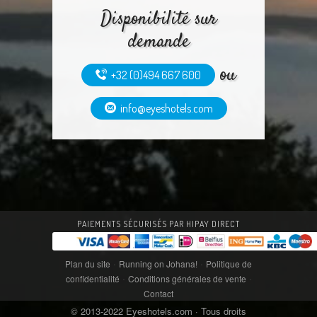
Disponibilité sur
demande
ou
+32 (0)494 667 600
info@eyeshotels.com
PAIEMENTS SÉCURISÉS PAR HIPAY DIRECT
·
·
Plan du site
Running on Johana!
Politique de
·
·
confidentialité
Conditions générales de vente
Contact
© 2013-2022 Eyeshotels.com · Tous droits